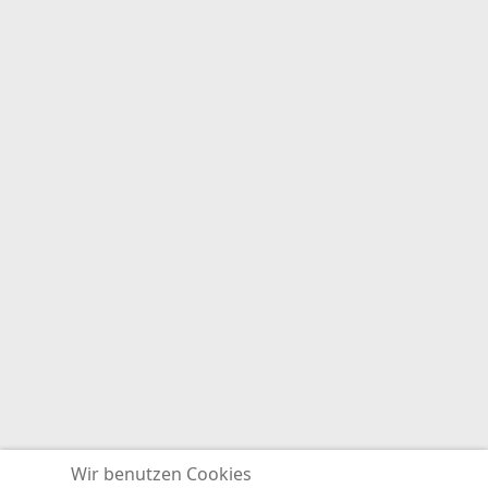
Teile die Seite mit Deinen Freunden:
FACEBOOK
EMAIL
INSTAGRAM
Wir benutzen Cookies